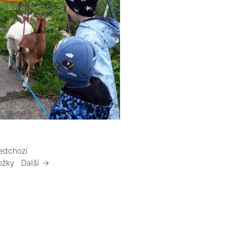
edchozí
ožky
Další →