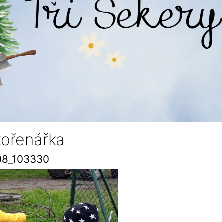
kořenářka
08_103330