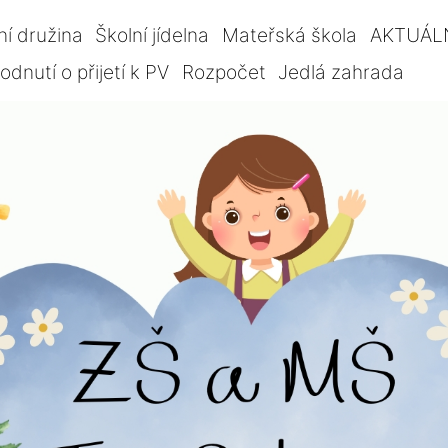
ní družina
Školní jídelna
Mateřská škola
AKTUÁL
dnutí o přijetí k PV
Rozpočet
Jedlá zahrada