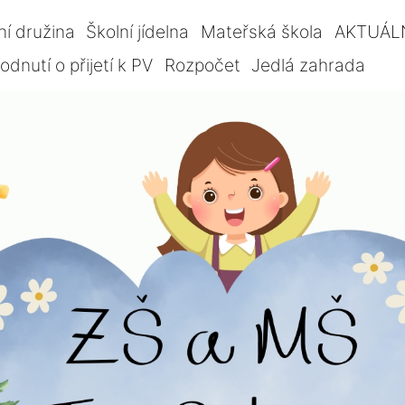
ní družina
Školní jídelna
Mateřská škola
AKTUÁL
dnutí o přijetí k PV
Rozpočet
Jedlá zahrada