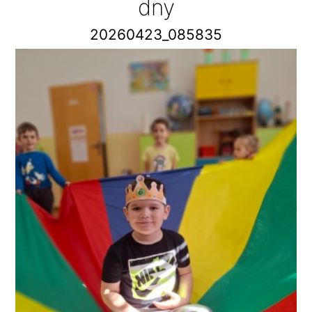
dny
20260423_085835