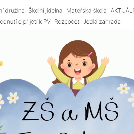
ní družina
Školní jídelna
Mateřská škola
AKTUÁL
dnutí o přijetí k PV
Rozpočet
Jedlá zahrada