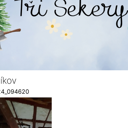
líkov
24_094620