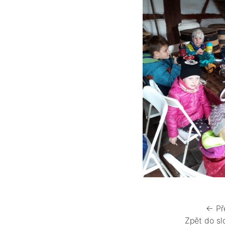
← Př
Zpět do sl