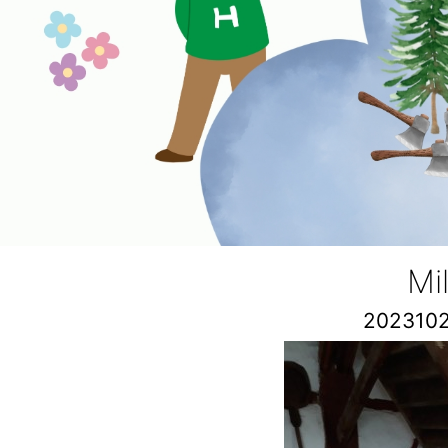
Mi
202310