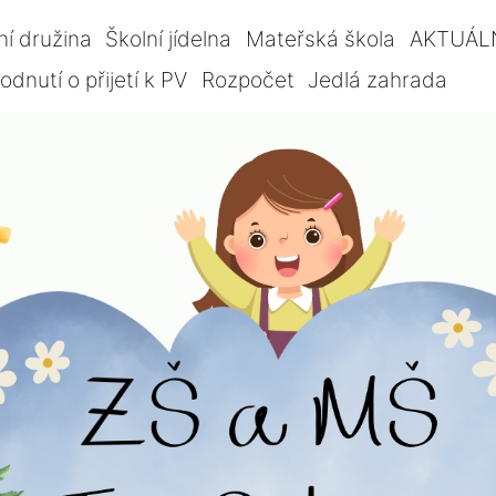
ní družina
Školní jídelna
Mateřská škola
AKTUÁL
dnutí o přijetí k PV
Rozpočet
Jedlá zahrada