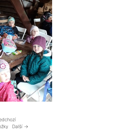
edchozí
ožky
Další →