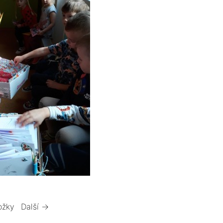
ožky
Další →