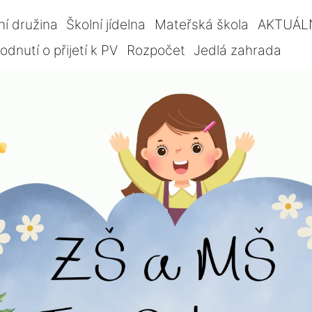
ní družina
Školní jídelna
Mateřská škola
AKTUÁL
dnutí o přijetí k PV
Rozpočet
Jedlá zahrada