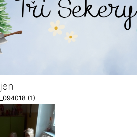
íjen
_094018 (1)