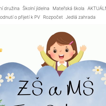
ní družina
Školní jídelna
Mateřská škola
AKTUÁL
dnutí o přijetí k PV
Rozpočet
Jedlá zahrada