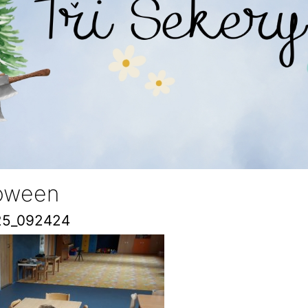
loween
25_092424