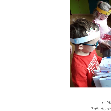
← Př
Zpět do sl