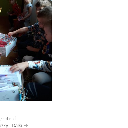
edchozí
ožky
Další →