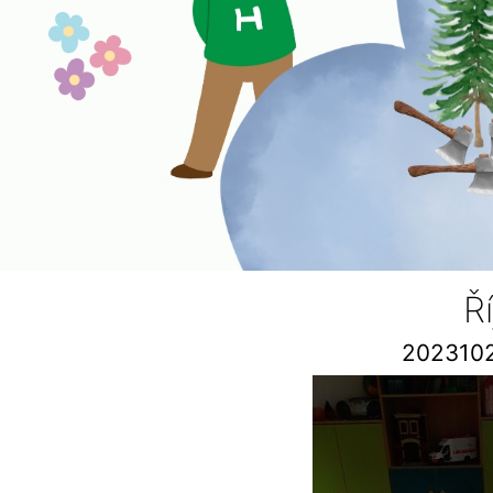
Ř
202310