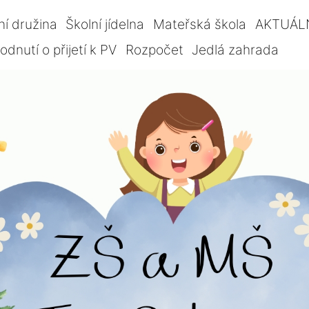
ní družina
Školní jídelna
Mateřská škola
AKTUÁL
dnutí o přijetí k PV
Rozpočet
Jedlá zahrada