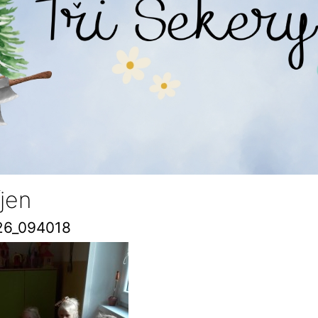
íjen
26_094018