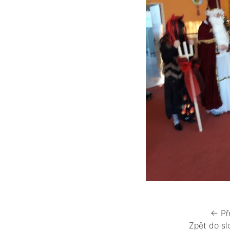
← Př
Zpět do sl