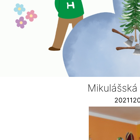
Mikulášská
202112