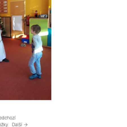
edchozí
ožky
Další →