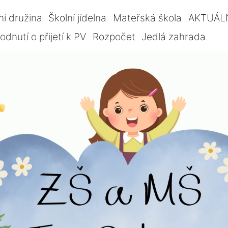
ní družina
Školní jídelna
Mateřská škola
AKTUÁL
dnutí o přijetí k PV
Rozpočet
Jedlá zahrada