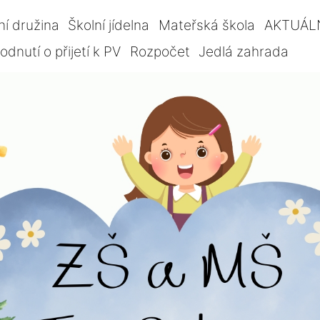
ní družina
Školní jídelna
Mateřská škola
AKTUÁL
dnutí o přijetí k PV
Rozpočet
Jedlá zahrada