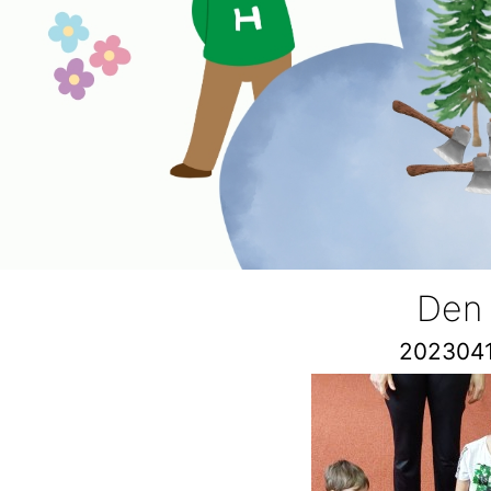
Den
202304