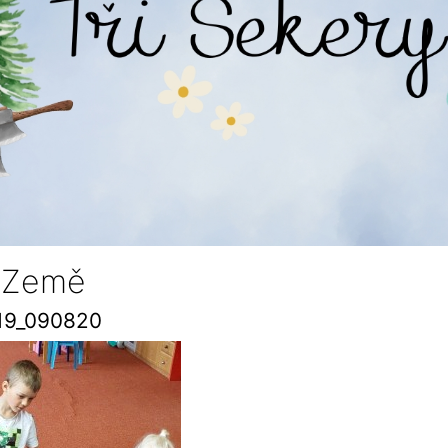
 Země
19_090820