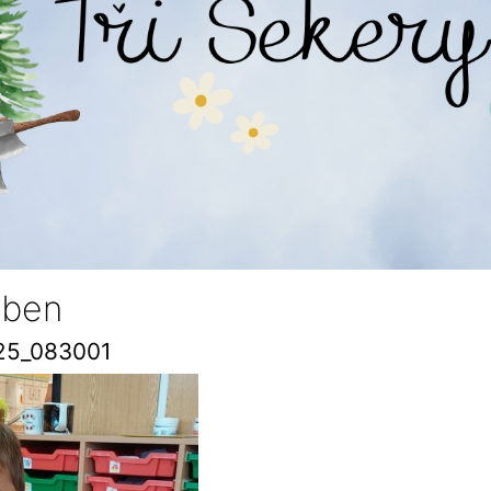
ben
25_083001