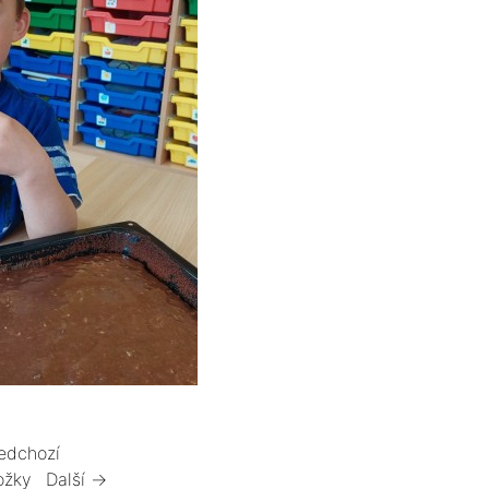
edchozí
ožky
Další →