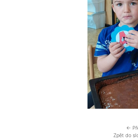
← Př
Zpět do sl