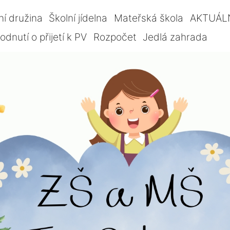
ní družina
Školní jídelna
Mateřská škola
AKTUÁL
dnutí o přijetí k PV
Rozpočet
Jedlá zahrada