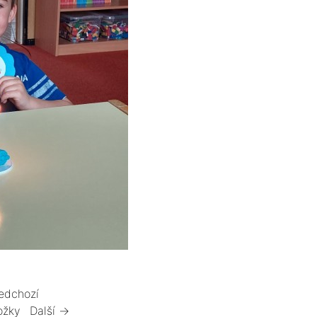
edchozí
ožky
Další →