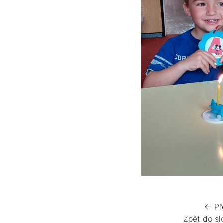
← Př
Zpět do sl