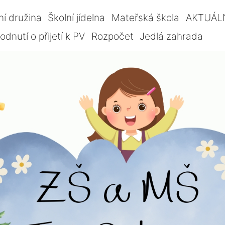
ní družina
Školní jídelna
Mateřská škola
AKTUÁL
dnutí o přijetí k PV
Rozpočet
Jedlá zahrada