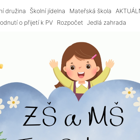
ní družina
Školní jídelna
Mateřská škola
AKTUÁL
dnutí o přijetí k PV
Rozpočet
Jedlá zahrada