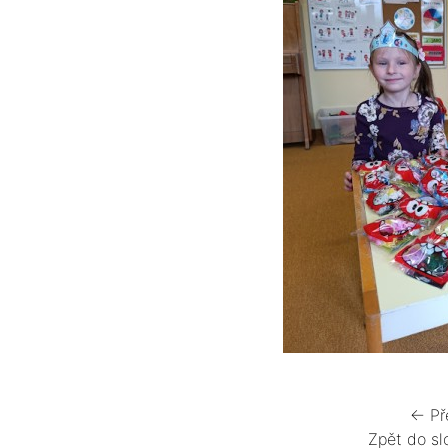
← Př
Zpět do sl