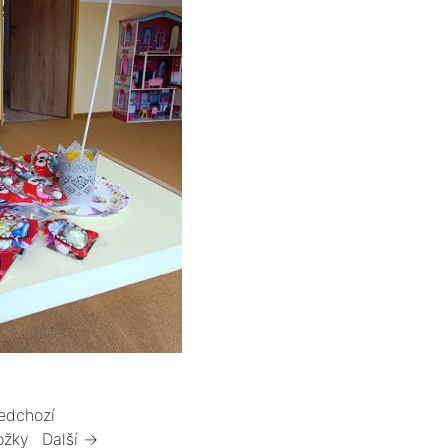
edchozí
ožky
Další →