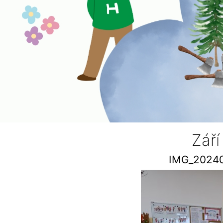
Zář
IMG_2024