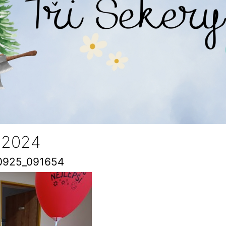
í 2024
0925_091654