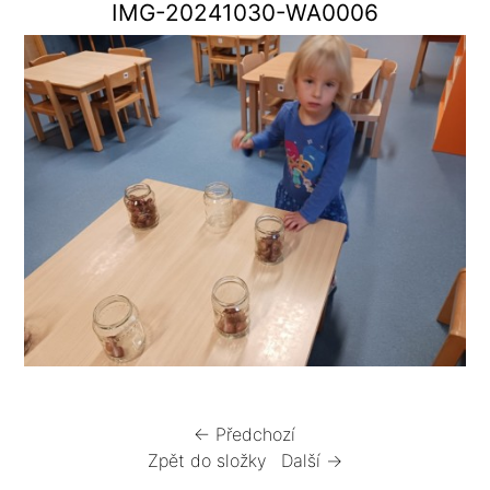
IMG-20241030-WA0006
← Předchozí
Zpět do složky
Další →