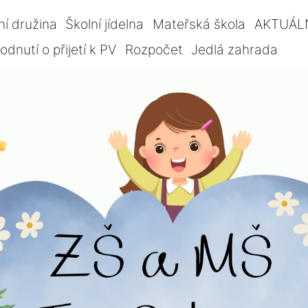
ní družina
Školní jídelna
Mateřská škola
AKTUÁL
dnutí o přijetí k PV
Rozpočet
Jedlá zahrada