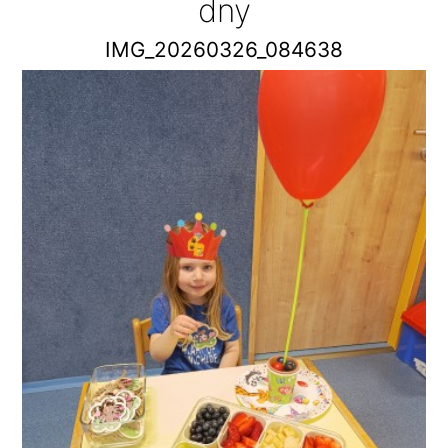
dny
IMG_20260326_084638