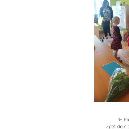
← Př
Zpět do sl