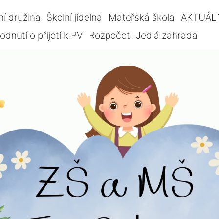
ní družina
Školní jídelna
Mateřská škola
AKTUÁL
dnutí o přijetí k PV
Rozpočet
Jedlá zahrada