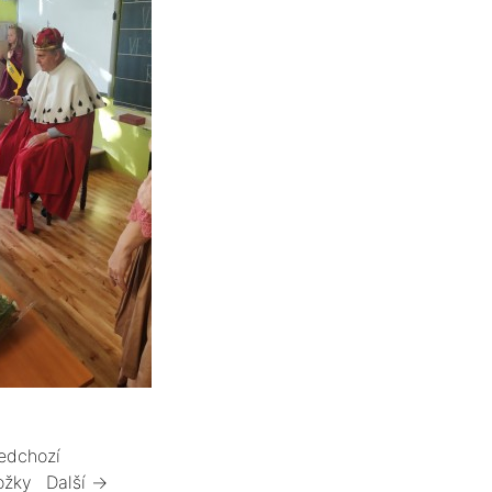
edchozí
ožky
Další →