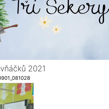
rvňáčků 2021
0901_081028