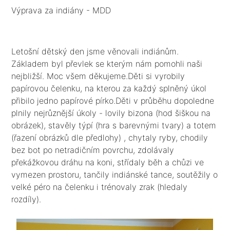
Výprava za indiány - MDD
Letošní dětský den jsme věnovali indiánům.
Základem byl převlek se kterým nám pomohli naši
nejbližší. Moc všem děkujeme.Děti si vyrobily
papírovou čelenku, na kterou za každý splněný úkol
přibilo jedno papírové pírko.Děti v průběhu dopoledne
plnily nejrůznější úkoly - lovily bizona (hod šiškou na
obrázek), stavěly týpí (hra s barevnými tvary) a totem
(řazení obrázků dle předlohy) , chytaly ryby, chodily
bez bot po netradičním povrchu, zdolávaly
překážkovou dráhu na koni, střídaly běh a chůzi ve
vymezen prostoru, tančily indiánské tance, soutěžily o
velké péro na čelenku i trénovaly zrak (hledaly
rozdíly).