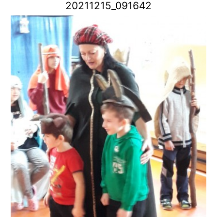
20211215_091642