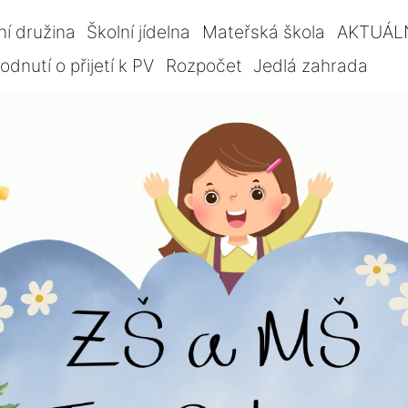
ní družina
Školní jídelna
Mateřská škola
AKTUÁL
dnutí o přijetí k PV
Rozpočet
Jedlá zahrada