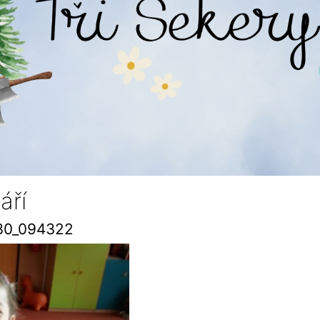
áří
30_094322