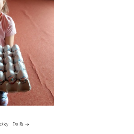
ožky
Další →