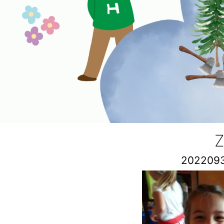
Z
202209