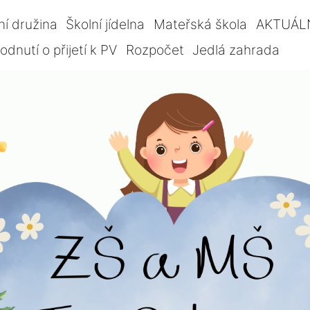
ní družina
Školní jídelna
Mateřská škola
AKTUÁL
dnutí o přijetí k PV
Rozpočet
Jedlá zahrada