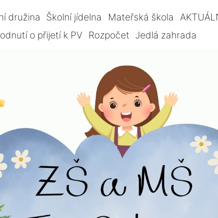
ní družina
Školní jídelna
Mateřská škola
AKTUÁL
dnutí o přijetí k PV
Rozpočet
Jedlá zahrada