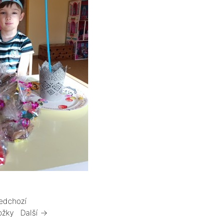
edchozí
ožky
Další →