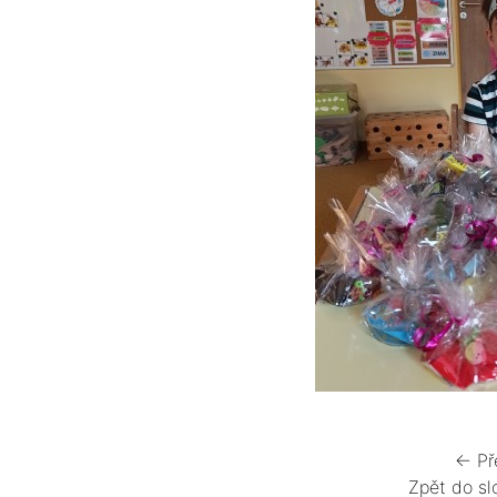
← Př
Zpět do sl