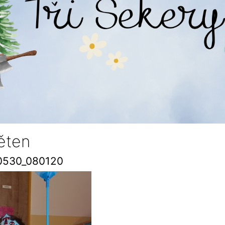
ěten
0530_080120