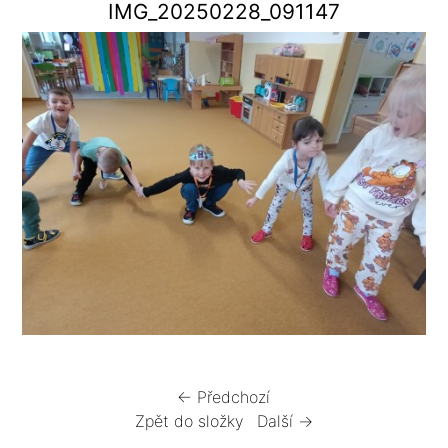
IMG_20250228_091147
← Předchozí
Zpět do složky
Další →