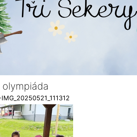
í olympiáda
-IMG_20250521_111312