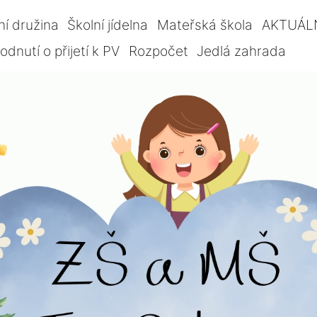
ní družina
Školní jídelna
Mateřská škola
AKTUÁL
dnutí o přijetí k PV
Rozpočet
Jedlá zahrada