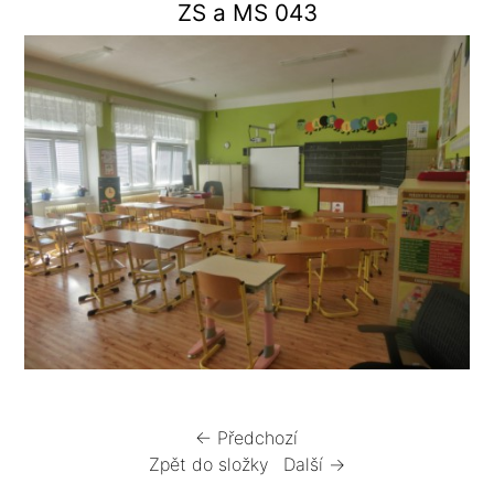
ZS a MS 043
← Předchozí
Zpět do složky
Další →