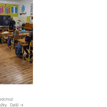
edchozí
ožky
Další →