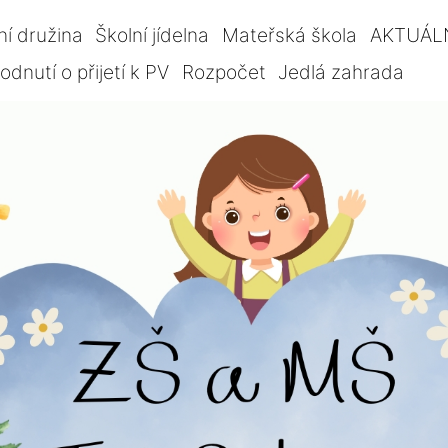
ní družina
Školní jídelna
Mateřská škola
AKTUÁL
dnutí o přijetí k PV
Rozpočet
Jedlá zahrada