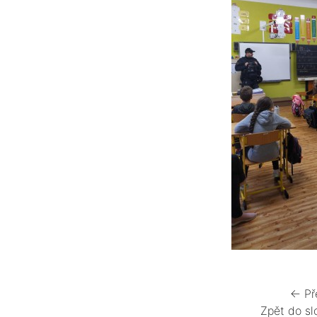
← Př
Zpět do sl