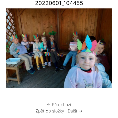
20220601_104455
← Předchozí
Zpět do složky
Další →