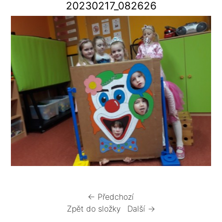
20230217_082626
← Předchozí
Zpět do složky
Další →