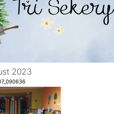
st 2023
17_090636