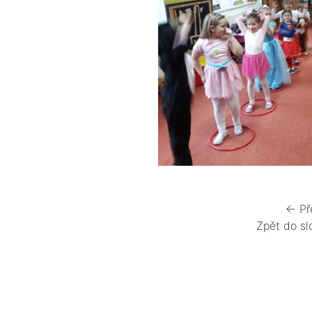
← Př
Zpět do sl