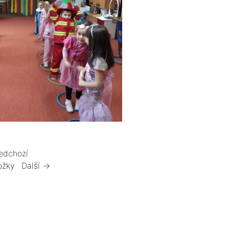
edchozí
ožky
Další →