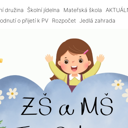
ní družina
Školní jídelna
Mateřská škola
AKTUÁL
dnutí o přijetí k PV
Rozpočet
Jedlá zahrada