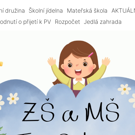
ní družina
Školní jídelna
Mateřská škola
AKTUÁL
dnutí o přijetí k PV
Rozpočet
Jedlá zahrada