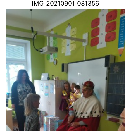
IMG_20210901_081356